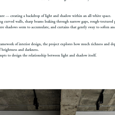
re — creating a backdrop of light and shadow within an all-white space.
ong curved walls, sharp beams leaking through narrow gaps, rough-textured p
here shadows seem to accumulate, and curtains that gently sway to soften an
ramework of interior design, the project explores how much richness and de
f brightness and darkness.
tempts to design the relationship between light and shadow itself.