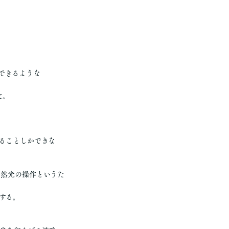
できるような
た。
ることしかできな
自然光の操作というた
する。