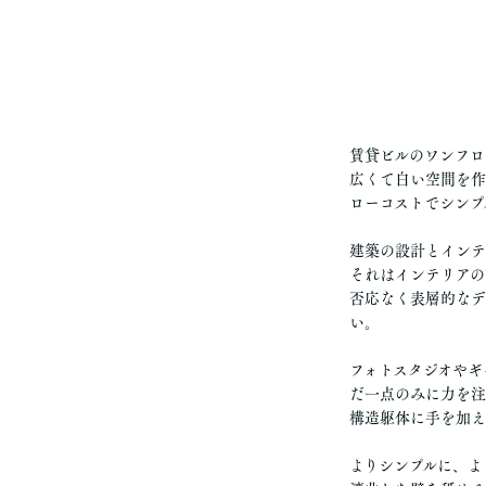
賃貸ビルのワンフロ
広くて白い空間を作
ローコストでシンプ
建築の設計とインテ
それはインテリアの
否応なく表層的なデ
い。
フォトスタジオやギ
だ一点のみに力を注
構造躯体に手を加え
よりシンプルに、よ