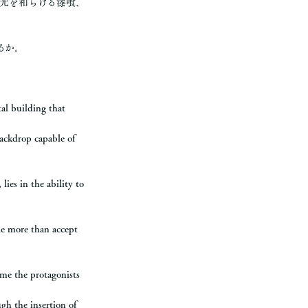
光を和らげる漆喰、
るか。
tal building that
backdrop capable of
lies in the ability to
tle more than accept
ome the protagonists
gh the insertion of