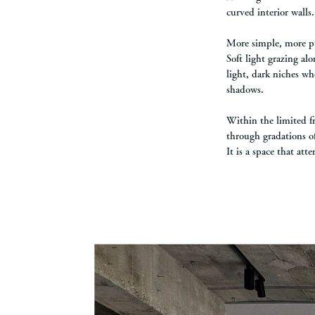
curved interior walls.
More simple, more pu
Soft light grazing al
light, dark niches w
shadows.
Within the limited f
through gradations o
It is a space that at