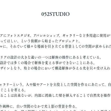
052STUDIO
アにフォトスタジオ、アパレルショップ、ギャラリーなど多用途に使用が
ってほしい、という依頼から始まったプロジェクト。
ルに、それでいて様々な場面を引き立てる背景としての空間が求められ
リアの設計の大きな違いの一つは躯体の操作にあると考えている。
設計では多くの場合で躯体を変える事ができないことにある。
ザインとなり、殆どの場合において構造躯体が与える光を只々受け入れ
ャラリーという、人や服やアートを主役とした空間を作るにあたって、
ぐことを考える。
ることは出来ないが、内部に湾曲した壁を挿入することで自然光を操作
り純粋に、白い空間のなかで光と影の背景を作る。