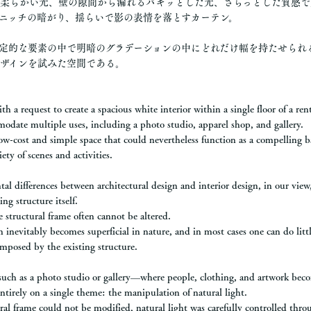
柔らかい光、壁の隙間から漏れるパキッとした光、ざらっとした質感で
ニッチの暗がり、揺らいで影の表情を落とすカーテン。
定的な要素の中で明暗のグラデーションの中にどれだけ幅を持たせられ
ザインを試みた空間である。
h a request to create a spacious white interior within a single floor of a ren
odate multiple uses, including a photo studio, apparel shop, and gallery.
ow-cost and simple space that could nevertheless function as a compelling 
ety of scenes and activities.
l differences between architectural design and interior design, in our view, 
ng structure itself.
e structural frame often cannot be altered.
gn inevitably becomes superficial in nature, and in most cases one can do lit
imposed by the existing structure.
 such as a photo studio or gallery—where people, clothing, and artwork bec
tirely on a single theme: the manipulation of natural light.
al frame could not be modified, natural light was carefully controlled throu