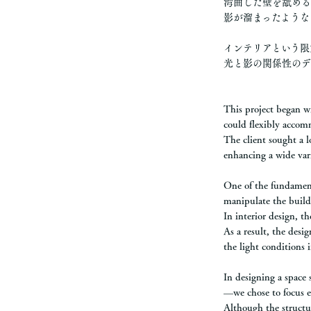
湾曲した壁を舐める
影が溜まったような
インテリアという限
光と影の関係性のデ
This project began wit
could flexibly accomm
The client sought a l
enhancing a wide vari
One of the fundamenta
manipulate the buildi
In interior design, th
As a result, the desi
the light conditions 
In designing a space
—we chose to focus en
Although the structur